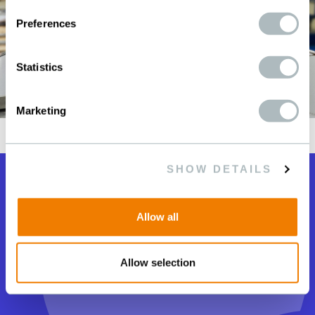
Preferences
Statistics
Marketing
SHOW DETAILS
A su servicio.
Allow all
¿Cómo podemos ayudarle?
Allow selection