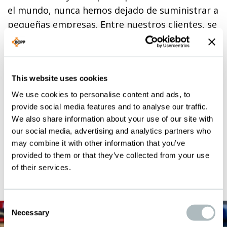
el mundo, nunca hemos dejado de suministrar a
pequeñas empresas. Entre nuestros clientes, se
encuentran empresas vecinas de unos cinco
trabajadores, pero también grandes grupos
internacionales. No importa si se trata de rollos
This website uses cookies
solicitados o de productos fabricados.
We use cookies to personalise content and ads, to
Mientras que las series pequeñas y diminutas
provide social media features and to analyse our traffic.
personalizadas se fabrican manualmente por
We also share information about your use of our site with
personal cualificado, las series medianas y
our social media, advertising and analytics partners who
may combine it with other information that you’ve
grandes cuentan cada vez más con procesos de
provided to them or that they’ve collected from your use
producción automatizados.
of their services.
Consent
Necessary
Selection