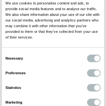
BROSCHÜRE E L 2021
We use cookies to personalise content and ads, to
provide social media features and to analyse our traffic.
Download PDF 13.0 MB
We also share information about your use of our site with
our social media, advertising and analytics partners who
FILTRATION BROCHURE EN
may combine it with other information that you’ve
2024
provided to them or that they’ve collected from your use
of their services.
Download PDF 9.6 MB
Consent
Necessary
Selection
Produits
Preferences
Veuillez trouver ci-après les produits
Statistics
généralement utilisés pour cette application.
Nous vous aidons volontiers à choisir les
Marketing
spécifications correspondant le mieux à vos