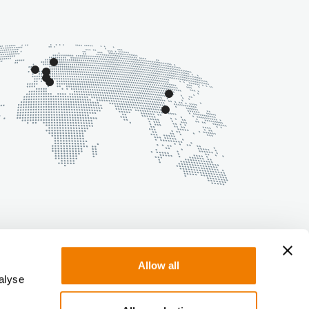
Allow all
alyse