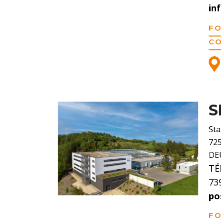
in
F
C
S
St
72
DE
TÉ
73
po
F