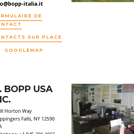
fo@bopp-italia.it
ORMULAIRE DE
ONTACT
ONTACTS SUR PLACE
GOOGLEMAP
. BOPP USA
NC.
ill Horton Way
pingers Falls, NY 12590
A