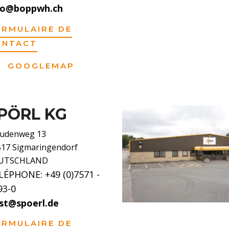
fo@boppwh.ch
ORMULAIRE DE
ONTACT
GOOGLEMAP
PÖRL KG
audenweg 13
517 Sigmaringendorf
UTSCHLAND
LÉPHONE: +49 (0)7571 -
93-0
st@spoerl.de
ORMULAIRE DE