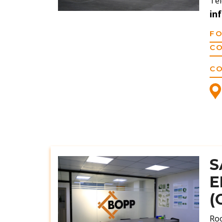
Tél
in
F
C
C
E
(
Roo