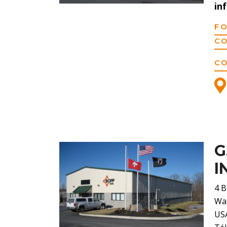
in
F
C
C
G
I
4 B
Wap
US