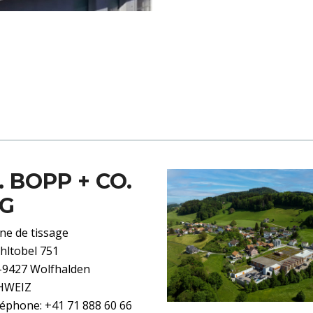
. BOPP + CO.
G
ne de tissage
hltobel 751
-9427 Wolfhalden
HWEIZ
éphone: +41 71 888 60 66