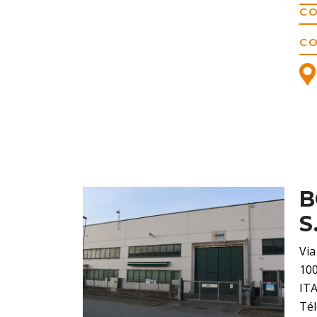
C
C
B
S
Via
100
IT
Tél