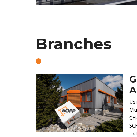
Branches
G
A
Usi
Mü
CH
SC
Tél