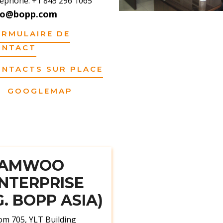
éphone: +1 845 296 1065
fo@bopp.com
ORMULAIRE DE
ONTACT
ONTACTS SUR PLACE
GOOGLEMAP
SAMWOO
NTERPRISE
G. BOPP ASIA)
m 705, YLT Building