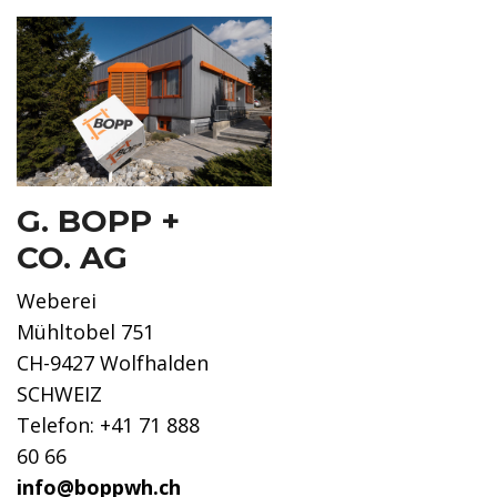
G. BOPP +
CO. AG
Weberei
Mühltobel 751
CH-9427 Wolfhalden
SCHWEIZ
Telefon: +41 71 888
60 66
info@boppwh.ch