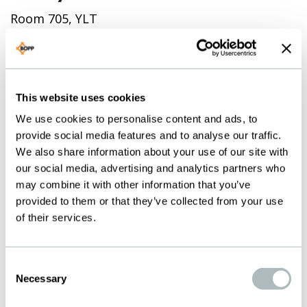
Room 705, YLT
Building
110-8 Donghuan 1 RD
Yousong community
Longhua District
This website uses cookies
Shenzhen City
We use cookies to personalise content and ads, to
Guangdong, China
provide social media features and to analyse our traffic.
Telefon: +86 139 1736
We also share information about your use of our site with
our social media, advertising and analytics partners who
9042
may combine it with other information that you’ve
boppasia@bopp.com
provided to them or that they’ve collected from your use
of their services.
KONTAKTFORMULAR
KONTAKTE VOR
Consent
ORT
Necessary
Selection