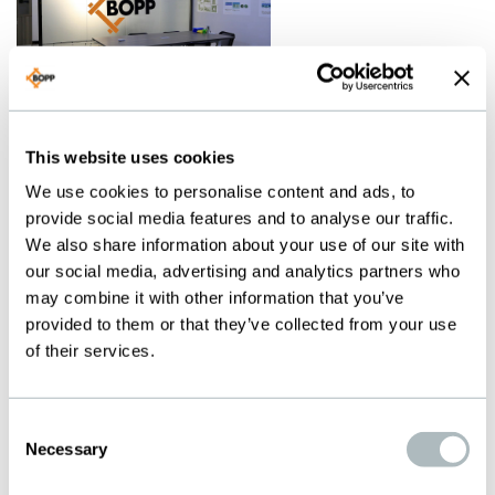
SAMWOO
ENTERPRISE
This website uses cookies
(G. BOPP
We use cookies to personalise content and ads, to
provide social media features and to analyse our traffic.
ASIA)
We also share information about your use of our site with
our social media, advertising and analytics partners who
Room 705, YLT
may combine it with other information that you’ve
Building
provided to them or that they’ve collected from your use
110-8 Donghuan 1 RD
of their services.
Yousong community
Longhua District
Consent
Shenzhen City
Necessary
Selection
Guangdong, China
Téléphone: +86 139