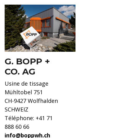
G. BOPP +
CO. AG
Usine de tissage
Mühltobel 751
CH-9427 Wolfhalden
SCHWEIZ
Téléphone: +41 71
888 60 66
info@boppwh.ch