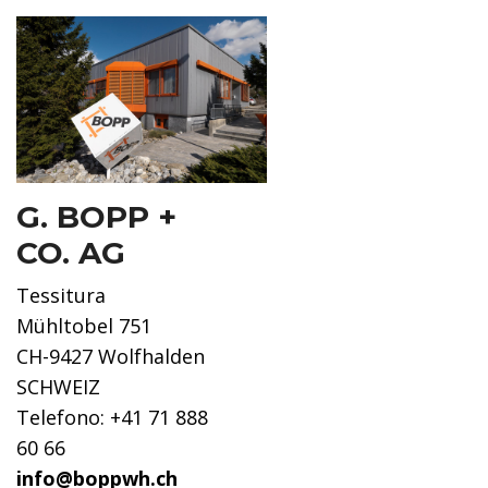
G. BOPP +
CO. AG
Tessitura
Mühltobel 751
CH-9427 Wolfhalden
SCHWEIZ
Telefono: +41 71 888
60 66
info@boppwh.ch