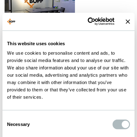
SAMWOO
ENTERPRISE
This website uses cookies
(G. BOPP
We use cookies to personalise content and ads, to
provide social media features and to analyse our traffic.
ASIA)
We also share information about your use of our site with
Room 705, YLT
our social media, advertising and analytics partners who
may combine it with other information that you’ve
Building
provided to them or that they’ve collected from your use
110-8 Donghuan 1 RD
of their services.
Yousong community
Longhua District
Shenzhen City
Consent
Necessary
Selection
Guangdong, China
Telefono: +86 139