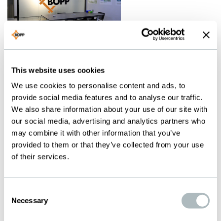
SAMWOO
ENTERPRISE
This website uses cookies
(G. BOPP
We use cookies to personalise content and ads, to
provide social media features and to analyse our traffic.
ASIA)
We also share information about your use of our site with
Room 705, YLT
our social media, advertising and analytics partners who
may combine it with other information that you’ve
Building
provided to them or that they’ve collected from your use
110-8 Donghuan 1 RD
of their services.
Yousong community
Longhua District
Shenzhen City
Consent
Necessary
Selection
Guangdong, China
Telefono: +86 139