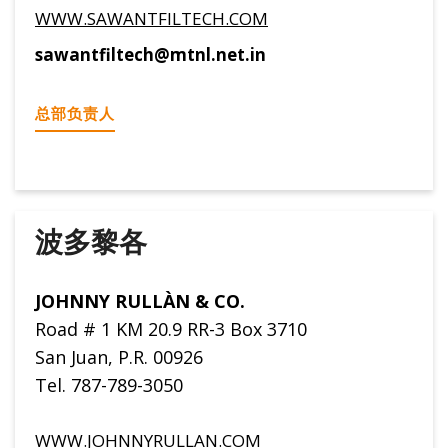
WWW.SAWANTFILTECH.COM
sawantfiltech@mtnl.net.in
总部负责人
波多黎各
JOHNNY RULLÀN & CO.
Road # 1 KM 20.9 RR-3 Box 3710
San Juan, P.R. 00926
Tel. 787-789-3050
WWW.JOHNNYRULLAN.COM