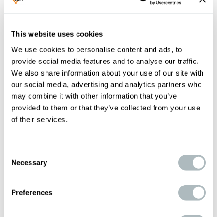
This website uses cookies
过滤和丝网印刷
We use cookies to personalise content and ads, to
provide social media features and to analyse our traffic.
阿根廷
We also share information about your use of our site with
our social media, advertising and analytics partners who
may combine it with other information that you’ve
T.F.P. PRODUCTEC S.A.
provided to them or that they’ve collected from your use
Posadas 76 - Ramos Mejia
of their services.
Buenos Aires - Argentina
Tel. (54.11)4657-6206
Consent
Necessary
Selection
WWW.PRODUCTEC.COM.AR
info@productec.com.ar
Preferences
总部负责人