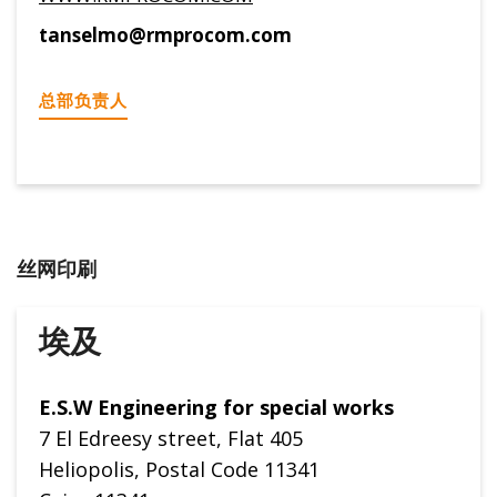
tanselmo@rmprocom.com
总部负责人
丝网印刷
埃及
E.S.W Engineering for special works
7 El Edreesy street, Flat 405
Heliopolis, Postal Code 11341