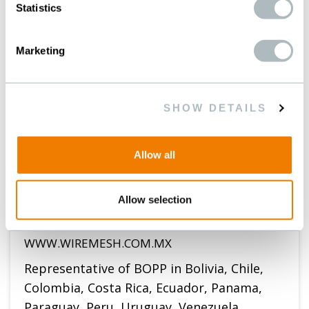
Statistics
Marketing
墨西哥
SHOW DETAILS
WIRE MESH de MEXICO S.A. de C.V.
Ave. Periferico Sur, 4225-Local 3
Allow all
Colonia Jardines en la Montana
14210 Mexico D.F.
Allow selection
Tel. 0052-555-644 15 98
WWW.WIREMESH.COM.MX
Representative of BOPP in Bolivia, Chile,
Colombia, Costa Rica, Ecuador, Panama,
Paraguay, Peru, Uruguay, Venezuela