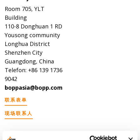
Room 705, YLT
Building
110-8 Donghuan 1 RD
Yousong community
Longhua District
Shenzhen City
Guangdong, China
Telefon: +86 139 1736
9042
boppasia@bopp.com
联系表单
现场联系人
代表处/代理商