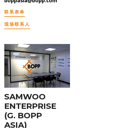
boppasia@bopp.com
联系表单
现场联系人
SAMWOO
ENTERPRISE
(G. BOPP
ASIA)