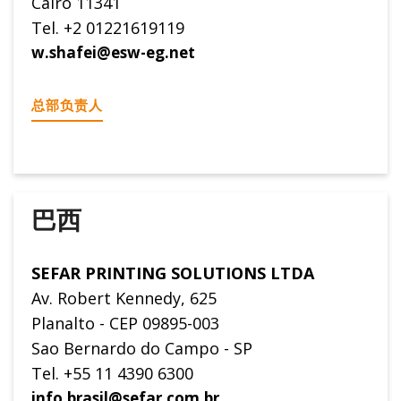
Cairo 11341
Tel. +2 01221619119
w.shafei@esw-eg.net
总部负责人
巴西
SEFAR PRINTING SOLUTIONS LTDA
Av. Robert Kennedy, 625
Planalto - CEP 09895-003
Sao Bernardo do Campo - SP
Tel. +55 11 4390 6300
info.brasil@sefar.com.br