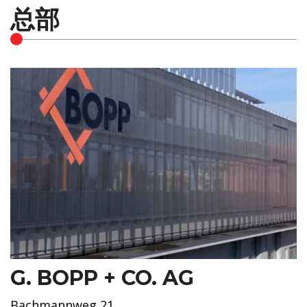
总部
G. BOPP + CO. AG
Bachmannweg 21