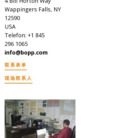
4 Bill Horton Way
Wappingers Falls, NY
12590
USA
Telefon: +1 845
296 1065
info@bopp.com
联系表单
现场联系人