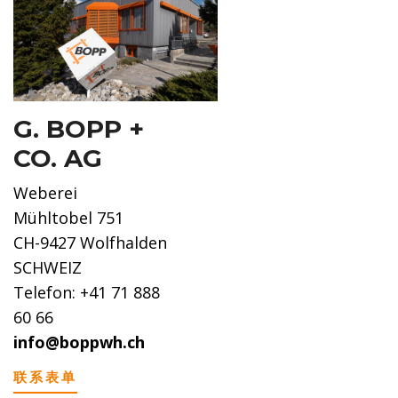
G. BOPP +
CO. AG
Weberei
Mühltobel 751
CH-9427 Wolfhalden
SCHWEIZ
Telefon: +41 71 888
60 66
info@boppwh.ch
联系表单