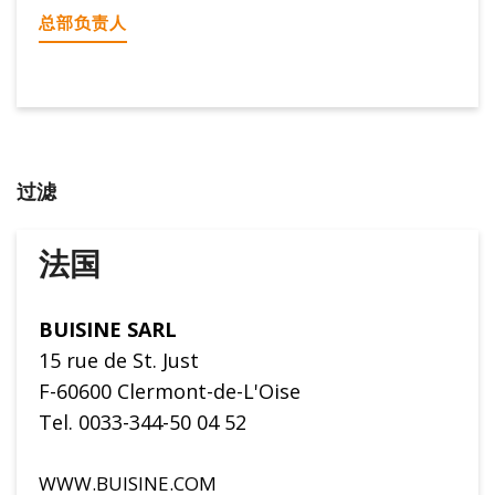
总部负责人
过滤
法国
BUISINE SARL
15 rue de St. Just
F-60600 Clermont-de-L'Oise
Tel. 0033-344-50 04 52
WWW.BUISINE.COM