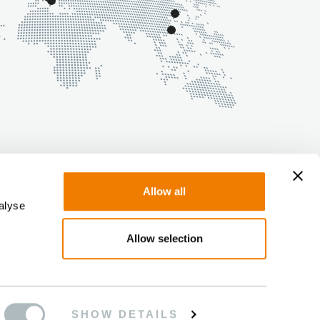
Allow all
alyse
Allow selection
SHOW DETAILS