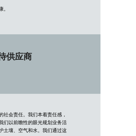
康。
待供应商
的社会责任。我们本着责任感，
我们以前瞻性的眼光规划业务活
护土壤、空气和水。我们通过这