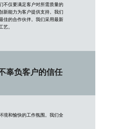
们不仅要满足客户对所需质量的
创新能力为客户提供支持。我们
最佳的合作伙伴。我们采用最新
工艺。
不辜负客户的信任
环境和愉快的工作氛围。我们全