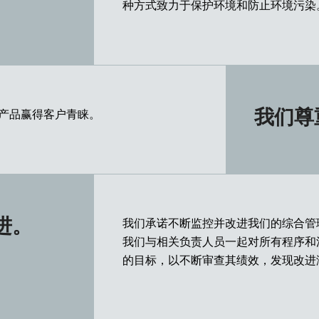
种方式致力于保护环境和防止环境污染
我们尊
产品赢得客户青睐。
进。
我们承诺不断监控并改进我们的综合管
我们与相关负责人员一起对所有程序和
的目标，以不断审查其绩效，发现改