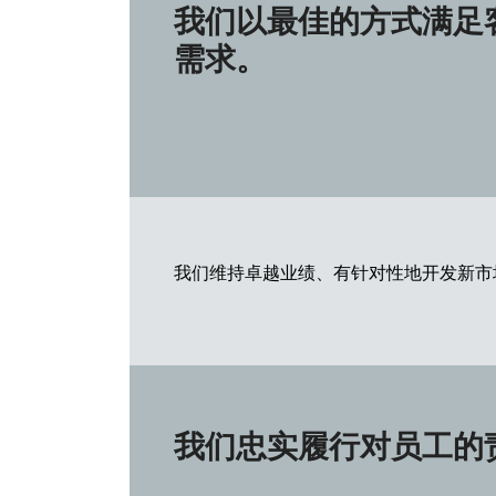
我们以最佳的方式满足
需求。
我们维持卓越业绩、有针对性地开发新市
我们忠实履行对员工的