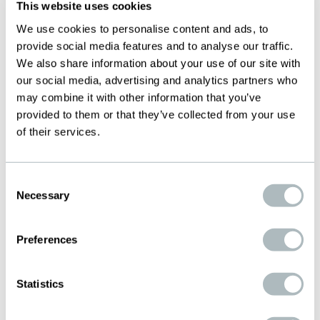
This website uses cookies
We use cookies to personalise content and ads, to
provide social media features and to analyse our traffic.
Vi bygger långsiktiga relationer med
We also share information about your use of our site with
our social media, advertising and analytics partners who
våra leverantörer baserade på
may combine it with other information that you’ve
ömsesidigt förtroende, vilket
provided to them or that they’ve collected from your use
säkerställer kvalitet och kontinuitet i
of their services.
material och varor. Vi väljer medvetet
leverantörer utifrån hållbarhetskrav.
Consent
Necessary
Selection
Preferences
VI BIDRAR AKTIVT TILL
MILJÖSKYDD
Statistics