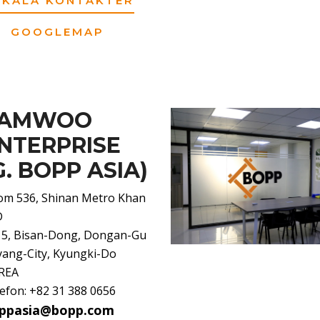
OKALA KONTAKTER
GOOGLEMAP
SAMWOO
NTERPRISE
G. BOPP ASIA)
om 536, Shinan Metro Khan
D
15, Bisan-Dong, Dongan-Gu
ang-City, Kyungki-Do
REA
efon: +82 31 388 0656
ppasia@bopp.com