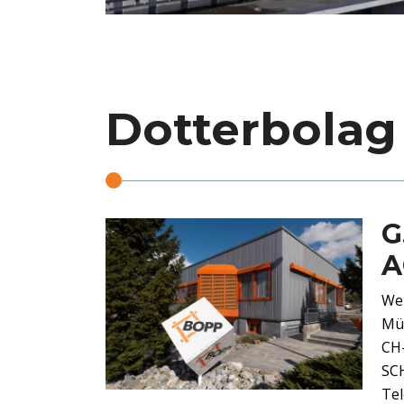
Dotterbolag
G
A
We
Mü
CH
SC
Tel