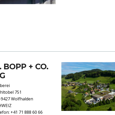
. BOPP + CO.
G
berei
hltobel 751
-9427 Wolfhalden
HWEIZ
efon: +41 71 888 60 66