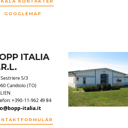
OKALA KONTAKTER
GOOGLEMAP
OPP ITALIA
.R.L.
 Sestriere 5/3
60 Candiolo (TO)
ALIEN
efon: +390-11-962 49 84
fo@bopp-italia.it
ONTAKTFORMULÄR