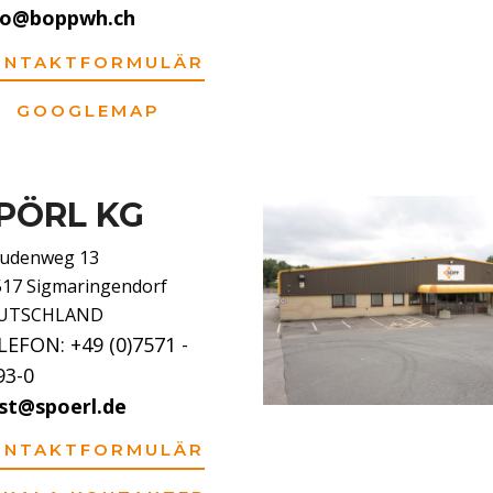
fo@boppwh.ch
ONTAKTFORMULÄR
GOOGLEMAP
PÖRL KG
audenweg 13
517 Sigmaringendorf
UTSCHLAND
LEFON: +49 (0)7571 -
93-0
st@spoerl.de
ONTAKTFORMULÄR