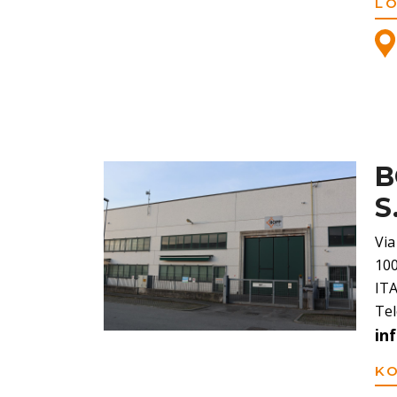
L
B
S
Via
100
IT
Tel
in
K