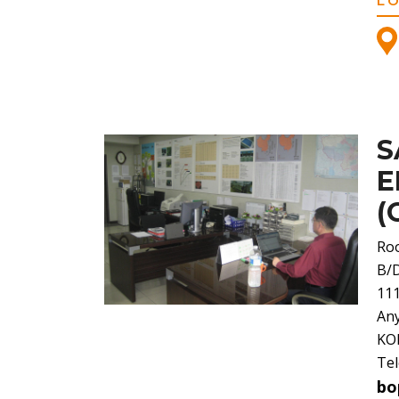
L
E
(
Ro
B/
11
Any
KO
Tel
bo