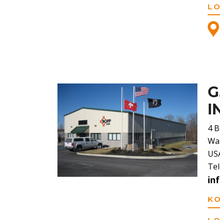
L
G
I
4 B
Wap
US
Tel
in
K