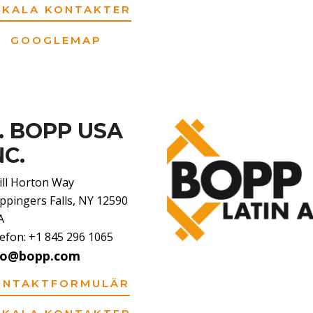
OKALA KONTAKTER
GOOGLEMAP
. BOPP USA
NC.
ill Horton Way
pingers Falls, NY 12590
A
efon: +1 845 296 1065
fo@bopp.com
ONTAKTFORMULÄR