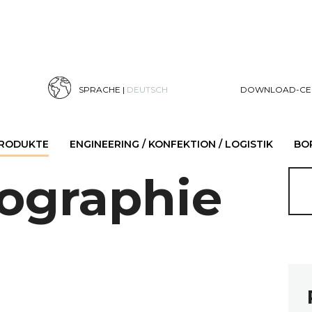
SPRACHE |
DEUTSCH
DOWNLOAD-CE
PRODUKTE
ENGINEERING / KONFEKTION / LOGISTIK
BO
ographie
h