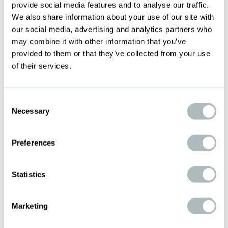
provide social media features and to analyse our traffic.
We also share information about your use of our site with
our social media, advertising and analytics partners who
Mit absoluter Massgenauigkeit bearbeiten
may combine it with other information that you’ve
unsere speziell ausgebildeten Mitarbeiter die
provided to them or that they’ve collected from your use
Gewebe in allen erdenklichen Arbeitsgängen wie
of their services.
Zuschneiden, Stanzen, Formen, Tiefziehen,
Spannen, Schweissen oder Einfassen. Dazu
Consent
gehören auch Wärmebehandlungen wie Sintern,
Necessary
Selection
Spannungsfreiglühen oder
Oberflächenbehandlungen sowie das Walzen in
Preferences
einem eigens entwickelten
Hochleistungswalzwerk. Die wichtigsten
Faktoren dabei sind Qualität, Effizienz und
Statistics
Wirtschaftlichkeit. Einzelstücke werden
sorgfältig in fachmännischer Handarbeit
Marketing
gefertigt, für Grossserien bauen wir