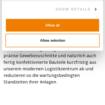
auftragsspezifische Produktionsmodule zu
halb- oder vollautomatischen Anlagen
SHOW DETAILS
zusammen.
Allow all
Für zahlreiche Kunden sind wir zu wichtigen
Allow selection
Ersatzteillieferanten geworden. Sie rufen
kundenspezifisch gefertigte Geweberollen,
präzise Gewebezuschnitte und natürlich auch
fertig konfektionierte Bauteile kurzfristig aus
unserem modernen Logistikzentrum ab und
reduzieren so die wartungsbedingten
Standzeiten ihrer Anlagen.