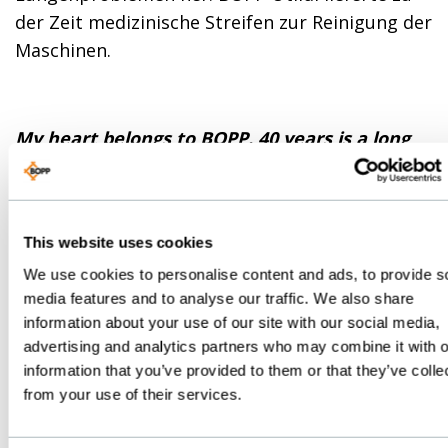
der Zeit medizinische Streifen zur Reinigung der
Maschinen.
My heart belongs to BOPP. 40 years is a long
time!
Ulla Holmkvist. Former General
Mangager/Member of the board
This website uses cookies
We use cookies to personalise content and ads, to provide s
media features and to analyse our traffic. We also share
information about your use of our site with our social media,
advertising and analytics partners who may combine it with o
information that you’ve provided to them or that they’ve colle
from your use of their services.