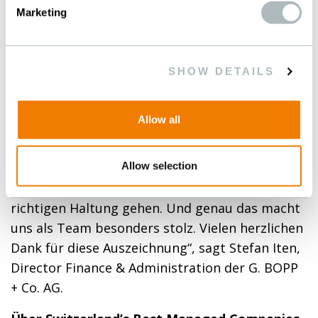
wie diese steht nie nur für Leistung, sondern
Marketing
vor allem für die Menschen dahinter. Für ein
Team, das gemeinsam Verantwortung
übernimmt, sich stetig weiterentwickelt und
SHOW DETAILS
auch in herausfordernden Phasen
zusammenhält. Gerade in unserer Branche, in
Allow all
der sich so vieles ständig verändert, bedeutet
dieser Award für uns eine wichtige Bestätigung,
Allow selection
dass wir nicht nur erfolgreich sind, sondern
unseren Weg auch nachhaltig und mit der
richtigen Haltung gehen. Und genau das macht
uns als Team besonders stolz. Vielen herzlichen
Dank für diese Auszeichnung“, sagt Stefan Iten,
Director Finance & Administration der G. BOPP
+ Co. AG.