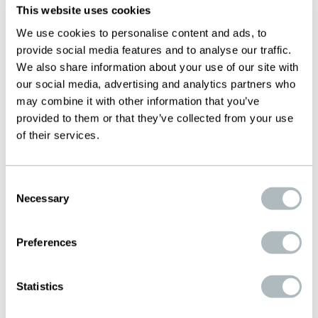
This website uses cookies
Kundennähe entscheidend sind. Der
We use cookies to personalise content and ads, to
Wettbewerbsvorteil durch die hohe vertikale
provide social media features and to analyse our traffic.
Integration unter anderem durch teilweise
We also share information about your use of our site with
selbst entwickelte Maschinen, sowie die starke
our social media, advertising and analytics partners who
Kundenorientierung wurden von der Jury
may combine it with other information that you’ve
besonders positiv bewertet. Darüber hinaus
provided to them or that they’ve collected from your use
wurde die starke und authentische
of their services.
Unternehmenskultur der BOPP Gruppe
gewürdigt. Sie fördert Engagement, Teamgeist
Consent
und kontinuierliche Weiterentwicklung und
Necessary
Selection
bildet damit eine wichtige Grundlage für den
langfristigen Unternehmenserfolg.
Preferences
„Ganz ehrlich, für mich persönlich ist das ein
Statistics
sehr besonderer Moment. Eine Auszeichnung