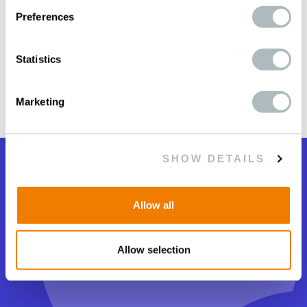
Ronden
Preferences
Filtertrommeln
Tiefgezogene Teile
Statistics
u.v.m.
Marketing
SHOW DETAILS
Für Sie da.
Allow all
Wie können wir Ihnen helfen?
Allow selection