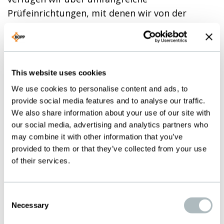
Prüfeinrichtungen, mit denen wir von der
Erstmusterprüfung bis hin zur
vollautomatischen 100%-Kontrolle selbst bei
Grossserienfertigung das gesamte Spektrum
anbieten. Bei Bedarf liefern wir zu jeder Charge
This website uses cookies
die zugehörigen Messprotokolle aus.
We use cookies to personalise content and ads, to
provide social media features and to analyse our traffic.
Je nach Spezifikation verarbeiten unsere
We also share information about your use of our site with
Spezialisten die Gewebe zu Formteilen gemäss
our social media, advertising and analytics partners who
Ihren Vorgaben. So zum Beispiel zu:
may combine it with other information that you’ve
provided to them or that they’ve collected from your use
Hochkomplexe 3D-Teile
of their services.
Filterkerzen
Sternfilter
Consent
Necessary
Plissierte Filter
Selection